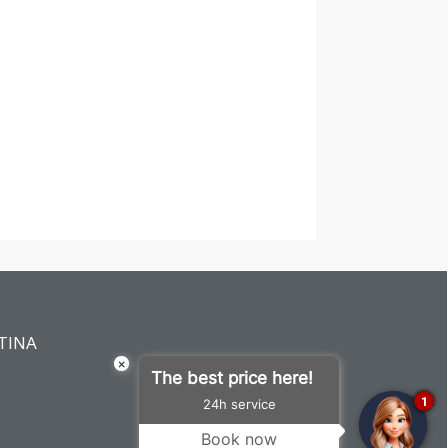
NTINA
×
The best price here!
1
24h service
Book now